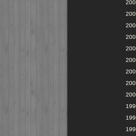
200
200
200
200
200
200
200
200
200
199
199
199