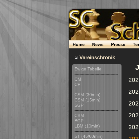
Home
News
Presse
Te
Vereinschronik
Ewige Tabelle
-----------------------------------
CM
202
CP
-----------------------------------
202
CSM (30min)
CSM (15min)
202
SGP
-----------------------------------
202
CBM
BGP
LBM (10min)
202
-----------------------------------
ST (45/60min)
202