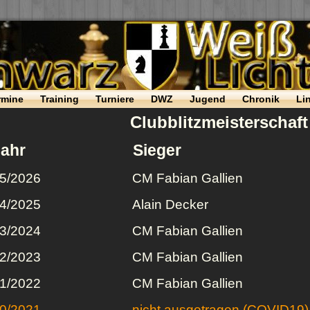
rmine
Training
Turniere
DWZ
Jugend
Chronik
Li
Clubblitzmeisterschaft
Jahr
Sieger
5/2026
CM Fabian Gallien
4/2025
Alain Decker
3/2024
CM Fabian Gallien
2/2023
CM Fabian Gallien
1/2022
CM Fabian Gallien
0/2021
nicht ausgetragen (COVID19)