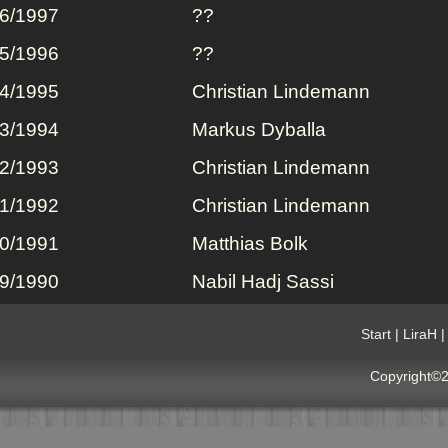
6/1997
??
5/1996
??
4/1995
Christian
Lindemann
3/1994
Markus
Dyballa
2/1993
Christian
Lindemann
1/1992
Christian
Lindemann
0/1991
Matthias
Bolk
9/1990
Nabil Hadj Sassi
Start
|
LiraH
Copyright©2