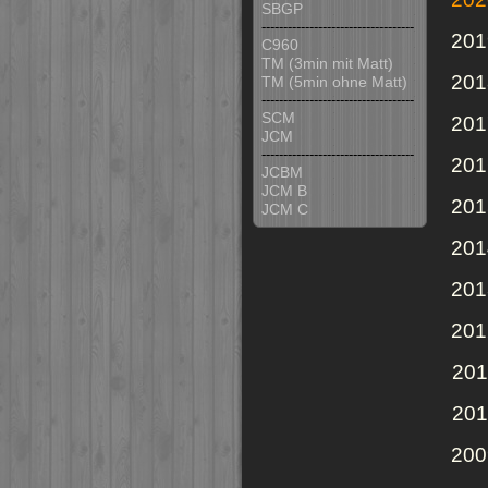
SBGP
-----------------------------------
201
C960
TM (3min mit Matt)
201
TM (5min ohne Matt)
-----------------------------------
SCM
201
JCM
-----------------------------------
201
JCBM
JCM B
201
JCM C
201
201
201
201
201
200